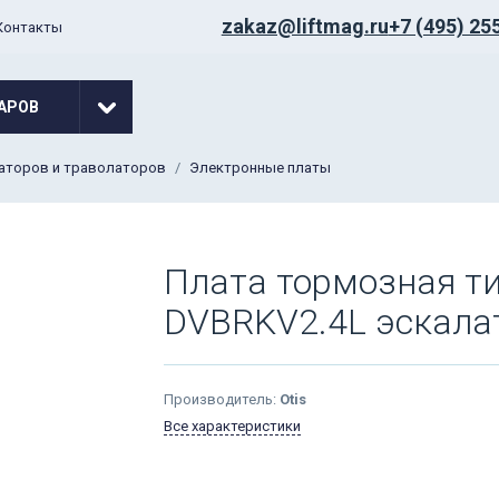
zakaz@liftmag.ru
+7 (495) 25
Контакты
АРОВ
латоров и траволаторов
Электронные платы
Плата тормозная т
DVBRKV2.4L эскалат
Производитель:
Otis
Все характеристики