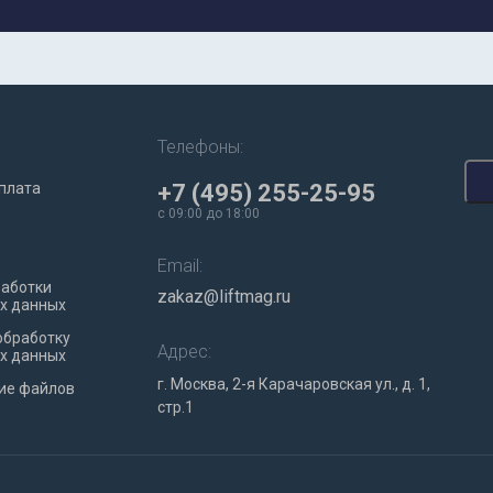
Телефоны:
плата
+7 (495) 255-25-95
c 09:00 до 18:00
Email:
работки
zakaz@liftmag.ru
х данных
обработку
Адрес:
х данных
г. Москва, 2-я Карачаровская ул., д. 1,
ие файлов
стр.1