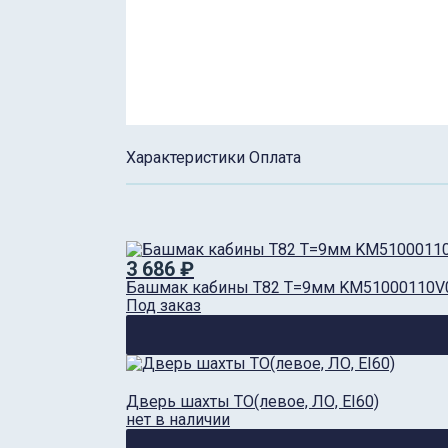
Характеристики
Оплата
3 686 ₽
Башмак кабины T82 T=9мм KM51000110V
Под заказ
Дверь шахты ТО(левое, ЛО, EI60)
нет в наличии