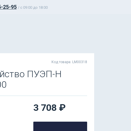
5-25-95
/ c 09:00 до 18:00
Код товара: LM00318
ойство ПУЭП-Н
00
3 708 ₽