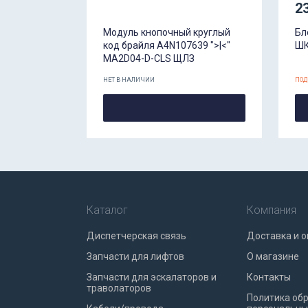
2
Модуль кнопочный круглый
Бл
код брайля A4N107639 ">|<"
ШК
MA2D04-D-CLS ЩЛЗ
НЕТ В НАЛИЧИИ
ПОД
Каталог
Компания
Диспетчерская связь
Доставка и о
Запчасти для лифтов
О магазине
Запчасти для эскалаторов и
Контакты
траволаторов
Политика об