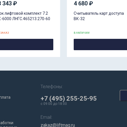
3 343 ₽
4 680 ₽
ок лифтовой комплект 7.2
Считыватель карт доступа
-6000 ЛНГС.465213.270-60
ВК-32
 ЗАКАЗ
В НАЛИЧИИ
Телефоны:
плата
+7 (495) 255-25-95
c 09:00 до 18:00
Email:
работки
zakaz@liftmag.ru