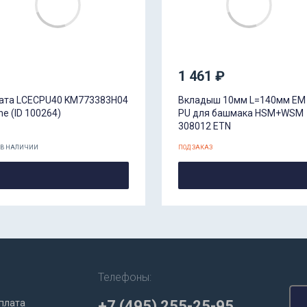
1 461 ₽
ата LCECPU40 KM773383H04
Вкладыш 10мм L=140мм EM
ne (ID 100264)
PU для башмака HSM+WSM
308012 ETN
 В НАЛИЧИИ
ПОД ЗАКАЗ
Телефоны:
плата
+7 (495) 255-25-95