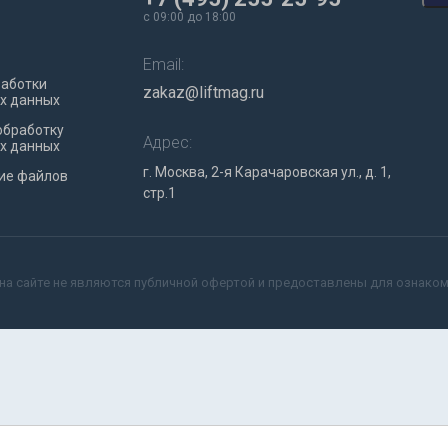
c 09:00 до 18:00
Email:
работки
zakaz@liftmag.ru
х данных
обработку
Адрес:
х данных
г. Москва, 2-я Карачаровская ул., д. 1,
ие файлов
стр.1
на сайте не являются публичной офертой и предоставлены для ознако