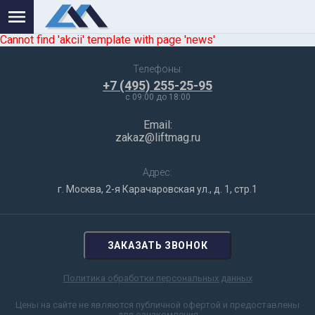
Cannot find 'akcii' template with page 'news'
Телефоны:
+7 (495) 255-25-95
c 09:00 до 18:00
Email:
zakaz@liftmag.ru
Адрес:
г. Москва, 2-я Карачаровская ул., д. 1, стр.1
ЗАКАЗАТЬ ЗВОНОК
Политика обработки персональных данных
Цены на сайте не являются публичной офертой и предоставлены
для ознакомления