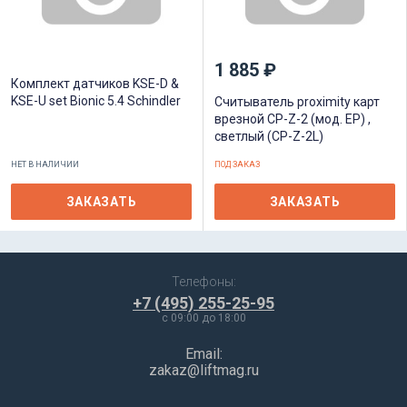
1 885 ₽
Комплект датчиков KSE-D &
KSE-U set Bionic 5.4 Schindler
Считыватель proximity карт
врезной CP-Z-2 (мод. EP) ,
светлый (CP-Z-2L)
НЕТ В НАЛИЧИИ
ПОД ЗАКАЗ
ЗАКАЗАТЬ
ЗАКАЗАТЬ
Телефоны:
+7 (495) 255-25-95
c 09:00 до 18:00
Email:
zakaz@liftmag.ru