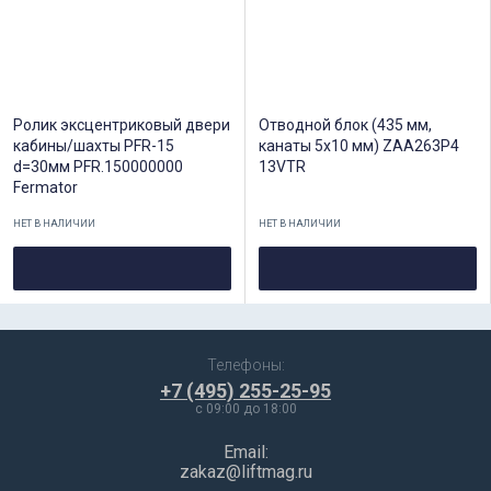
Ролик эксцентриковый двери
Отводной блок (435 мм,
кабины/шахты PFR-15
канаты 5x10 мм) ZAA263P4
d=30мм PFR.150000000
13VTR
Fermator
НЕТ В НАЛИЧИИ
НЕТ В НАЛИЧИИ
Телефоны:
+7 (495) 255-25-95
c 09:00 до 18:00
Email:
zakaz@liftmag.ru