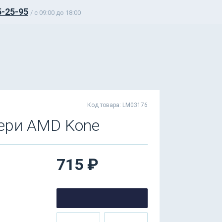
5-25-95
/ c 09:00 до 18:00
Код товара: LM03176
ери AMD Kone
715 ₽