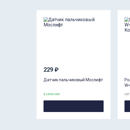
229 ₽
Датчик пальчиковый Мослифт
Ро
W=
В НАЛИЧИИ
НЕТ