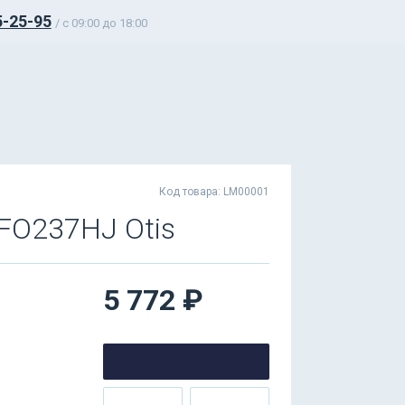
5-25-95
/ c 09:00 до 18:00
Код товара: LM00001
O237HJ Otis
5 772 ₽