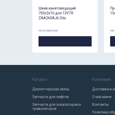
Шкив канатоведущий
Пр
750х3х10 для 13VTR
15
ZAA260AJ6 Otis
НЕТ В НАЛИЧИИ
НЕТ
Каталог
Компания
Диспетчерская связь
Доставка и о
Запчасти для лифтов
О магазине
Запчасти для эскалаторов и
Контакты
траволаторов
Политика об