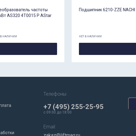
еобразователь частоты
Подшипник 6210-ZZE NACHI
кВт AS320 4T0015 P AStar
 В НАЛИЧИИ
НЕТ В НАЛИЧИИ
Телефоны:
плата
+7 (495) 255-25-95
c 09:00 до 18:00
Email:
работки
zakaz@liftmag.ru