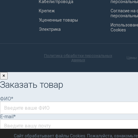
Кабели/провода
персональны
Крепеж
Согласие на 
персональны
Уцененные товары
Использован
Электрика
Cookies
Политика обработки персональных
Цены 
данных
×
Заказать товар
ФИО*
E-mail*
Телефон*
Сайт обрабатывает файлы Cookies. Пожалуйста, ознакомьте