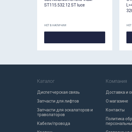
ST115.532.12 ST luce
L=
32
НЕТ В НАЛИЧИИ
НЕТ
Каталог
Компания
Диспетчерская связь
Доставка и о
Запчасти для лифтов
О магазине
Запчасти для эскалаторов и
Контакты
траволаторов
Политика об
Кабели/провода
персональны