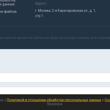
обработку
Адрес:
х данных
г. Москва, 2-я Карачаровская ул., д. 1,
ие файлов
стр.1
на сайте не являются публичной офертой и предоставлены для ознако
сь с
Политикой в отношении обработки персональных данных
и
Coo
браузера.