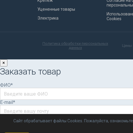
Крепеж
Согласие на 
персональны
Уцененные товары
Использован
Электрика
Cookies
Политика обработки персональных
Цены 
данных
×
Заказать товар
ФИО*
E-mail*
Телефон*
Сайт обрабатывает файлы Cookies. Пожалуйста, ознакомьте