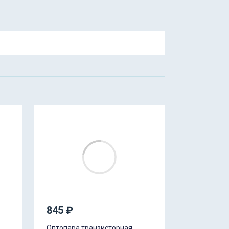
845 ₽
Оптопара транзисторная