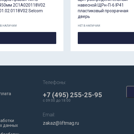
450мм 2C1A020118V02
навесной ЩРн-П-6 IP41
01.02.0118V02 Selcom
пластиковый прозрачная
дверь
 В НАЛИЧИИ
НЕТ В НАЛИЧИИ
Телефоны:
плата
+7 (495) 255-25-95
c 09:00 до 18:00
Email:
работки
zakaz@liftmag.ru
х данных